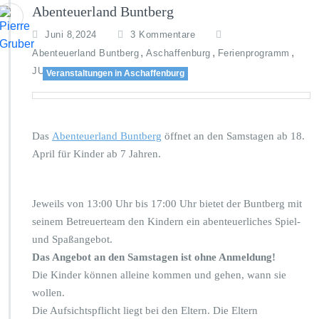
Abenteuerland Buntberg
z
Juni 8,2024
3 Kommentare
u
,
,
,
Abenteuerland Buntberg
Aschaffenburg
Ferienprogramm
A
,
JUKUZ
Sommerferien
Veranstaltungen in Aschaffenburg
b
e
n
t
e
Das
Abenteuerland Buntberg
öffnet an den Samstagen ab 18.
u
April für Kinder ab 7 Jahren.
e
r
l
Jeweils von 13:00 Uhr bis 17:00 Uhr bietet der Buntberg mit
a
n
seinem Betreuerteam den Kindern ein abenteuerliches Spiel-
d
und Spaßangebot.
B
Das Angebot an den Samstagen ist ohne Anmeldung!
u
Die Kinder können alleine kommen und gehen, wann sie
n
t
wollen.
b
Die Aufsichtspflicht liegt bei den Eltern. Die Eltern
e