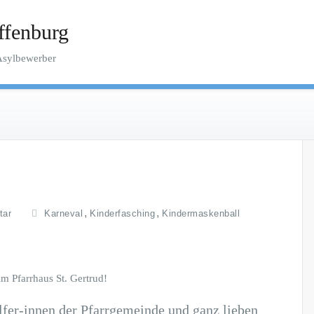
ffenburg
 Asylbewerber
,
,
tar
Karneval
Kinderfasching
Kindermaskenball
m Pfarrhaus St. Gertrud!
lfer-innen der Pfarrgemeinde und ganz lieben