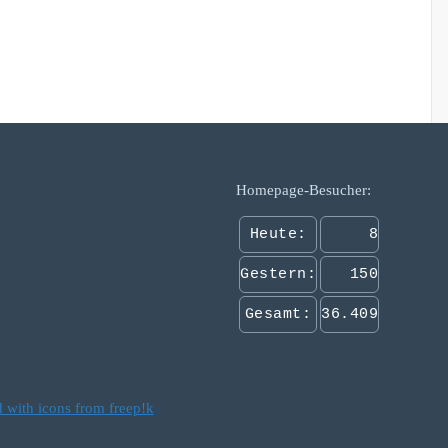
Homepage-Besucher:
Heute:
8
Gestern:
150
Gesamt:
36.409
 with icons from freep!k