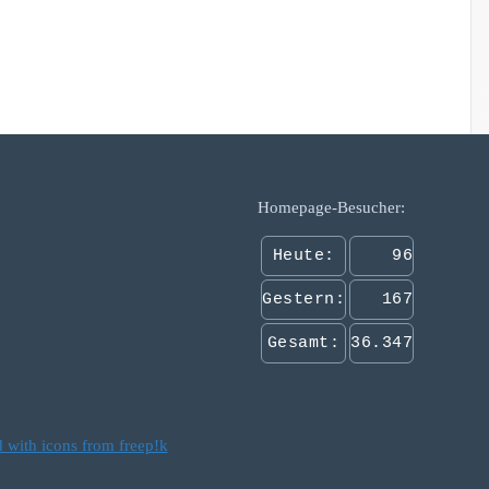
Homepage-Besucher:
Heute:
96
Gestern:
167
Gesamt:
36.347
 with icons from freep!k