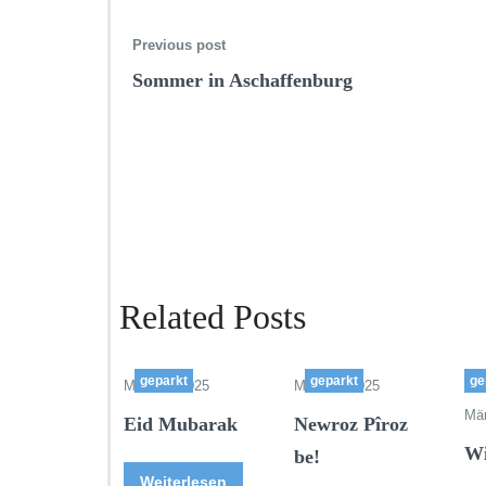
Previous post
Sommer in Aschaffenburg
Related Posts
geparkt
geparkt
ge
März 30,2025
März 20,2025
Mär
Eid Mubarak
Newroz Pîroz
Wi
be!
Weiterlesen