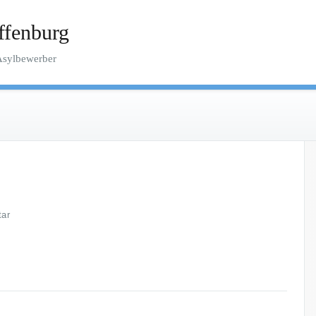
ffenburg
 Asylbewerber
tar